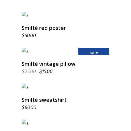
add to cart
Smiltė red poster
$
50.00
sale
add to cart
Smiltė vintage pillow
$
25.00
$
15.00
add to cart
Smiltė sweatshirt
$
60.00
add to cart