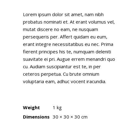
Lorem ipsum dolor sit amet, nam nibh
probatus nominati et. At erant volumus vel,
mutat discere no eam, ne nusquam
persequeris per. Affert quidam eu eum,
erant integre necessitatibus eu nec. Prima
fierent principes his te, numquam deleniti
suavitate ei pri. Augue errem menandri quo
cu. Audiam suscipiantur est te, in per
ceteros perpetua. Cu brute omnium
voluptaria eam, adhuc vocent iracundia.
Weight
1 kg
Dimensions
30 × 30 × 30 cm