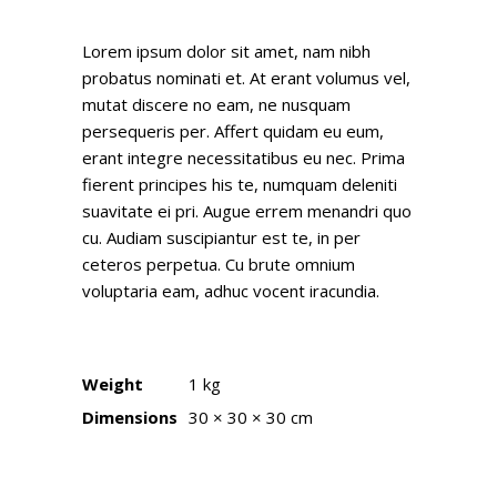
Lorem ipsum dolor sit amet, nam nibh
probatus nominati et. At erant volumus vel,
mutat discere no eam, ne nusquam
persequeris per. Affert quidam eu eum,
erant integre necessitatibus eu nec. Prima
fierent principes his te, numquam deleniti
suavitate ei pri. Augue errem menandri quo
cu. Audiam suscipiantur est te, in per
ceteros perpetua. Cu brute omnium
voluptaria eam, adhuc vocent iracundia.
Weight
1 kg
Dimensions
30 × 30 × 30 cm