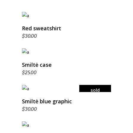
add to cart
Red sweatshirt
$
30.00
add to cart
Smiltė case
$
25.00
sold
read more
Smiltė blue graphic
$
30.00
add to cart